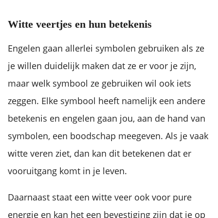
Witte veertjes en hun betekenis
Engelen gaan allerlei symbolen gebruiken als ze
je willen duidelijk maken dat ze er voor je zijn,
maar welk symbool ze gebruiken wil ook iets
zeggen. Elke symbool heeft namelijk een andere
betekenis en engelen gaan jou, aan de hand van
symbolen, een boodschap meegeven. Als je vaak
witte veren ziet, dan kan dit betekenen dat er
vooruitgang komt in je leven.
Daarnaast staat een witte veer ook voor pure
energie en kan het een bevestiging zijn dat je op