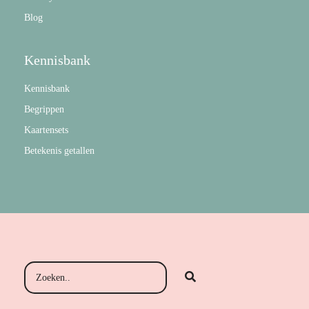
Blog
Kennisbank
Kennisbank
Begrippen
Kaartensets
Betekenis getallen