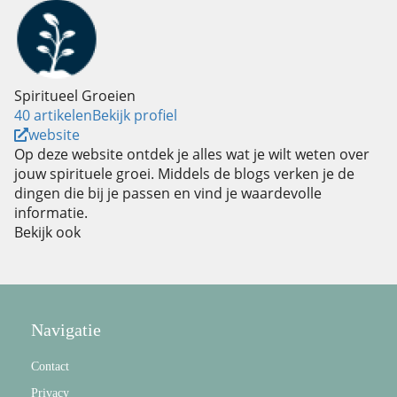
Spiritueel Groeien
40 artikelen
Bekijk profiel
website
Op deze website ontdek je alles wat je wilt weten over
jouw spirituele groei. Middels de blogs verken je de
dingen die bij je passen en vind je waardevolle
informatie.
Bekijk ook
Navigatie
Contact
Privacy